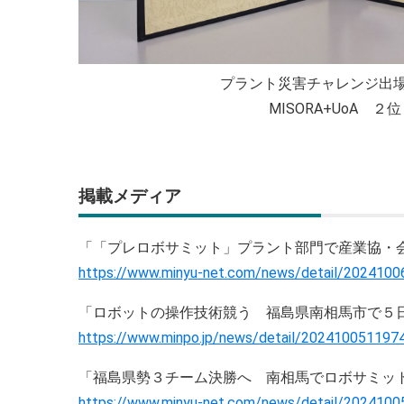
プラント災害チャレンジ出
MISORA+UoA ２位
掲載メディア
「「プレロボサミット」プラント部門で産業協・会津
https://www.minyu-net.com/news/detail/202410
「ロボットの操作技術競う 福島県南相馬市で５日ま
https://www.minpo.jp/news/detail/202410051197
「福島県勢３チーム決勝へ 南相馬でロボサミットプ
https://www.minyu-net.com/news/detail/202410