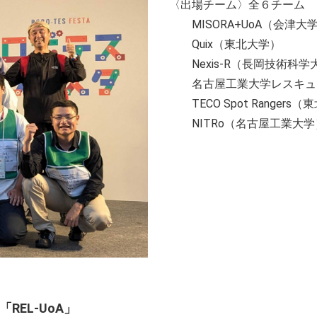
〈出場チーム〉全６チーム
MISORA+UoA（会津大
Quix（東北大学）
Nexis-R（長岡技術科学
名古屋工業大学レスキューロ
TECO Spot Ranger
NITRo（名古屋工業大学
EL-UoA」