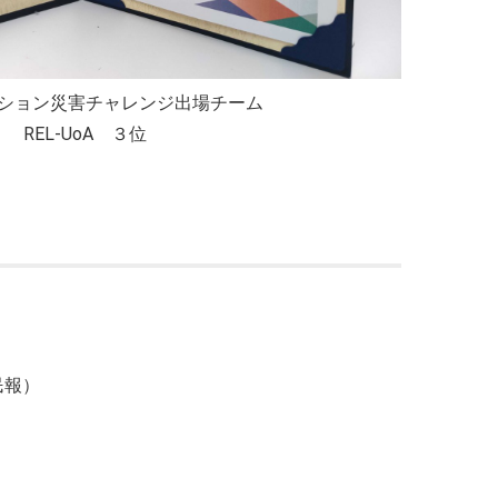
ション災害チャレンジ出場チーム
REL-UoA ３位
民報）