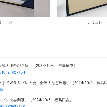
場チーム
シミュレー
大連合が２位」（2024/10/6 福島民友）
0610121927154
でＷＲＳプレ大会 会津大など出場」（2024/10/5 福島
45
レ大会開幕」（2024/10/5 福島民友）
0509380627128