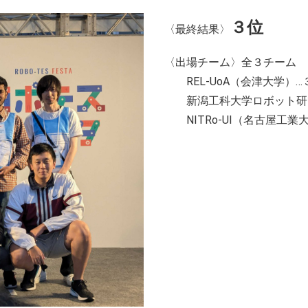
３位
〈最終結果〉
〈出場チーム〉全３チーム
REL-UoA（会津大学）…
新潟工科大学ロボット研
NITRo-UI（名古屋工業