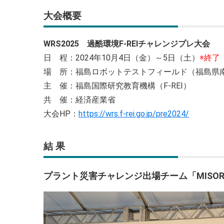
大会概要
WRS2025 過酷環境F-REIチャレンジプレ大会
日 程：2024年10月4日（金）～5日（土）
※終了
場 所：福島ロボットテストフィールド（福島県南
主 催：福島国際研究教育機構（F-REI）
共 催：経済産業省
大会HP：
https://wrs.f-rei.go.jp/pre2024/
結 果
プラント災害チャレンジ出場チーム「MISORA