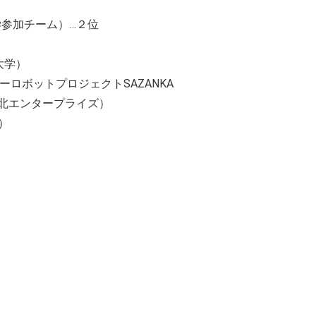
学参加チーム）…２位
大学）
ボットプロジェクトSAZANKA
s（東北エンタープライズ）
）