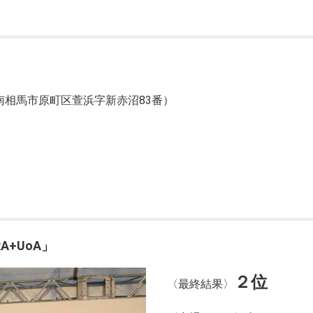
相馬市原町区萱浜字新赤沼83番）
+UoA」
２位
〈最終結果〉