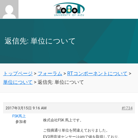
返信先: 単位について
トップページ
>
フォーラム
>
RTコンポーネントについて
>
単位について
>
返信先: 単位について
2017年3月15日 9:16 AM
#1734
FSK馬上
株式会社FSK 馬上です。
参加者
ご指摘通り単位を間違えておりました。
EV3用音波センサーはcmで値を取得しており、