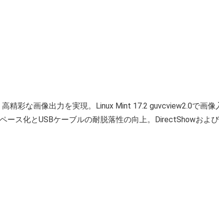
高精彩な画像出力を実現。Linux Mint 17.2 guvcview2.0で
ス化とUSBケーブルの耐脱落性の向上。DirectShowおよびM