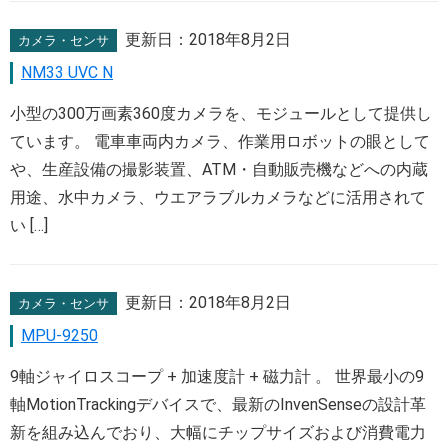
更新日：
2018年8月2日
カメラ・センサ
NM33 UVC N
小型の300万画素360度カメラを、モジュールとして提供し
ています。 電車車両内カメラ、作業用ロボットの眼として
や、生産設備の撮影装置、ATM・自動販売機などへの内蔵
用途、水中カメラ、ウエアラブルカメラなどに活用されて
い […]
更新日：
2018年8月2日
カメラ・センサ
MPU-9250
9軸ジャイロスコープ + 加速度計 + 磁力計 。 世界最小の9
軸MotionTrackingデバイスで、最新のInvenSenseの設計革
新を組み込んでおり、大幅にチップサイズおよび消費電力