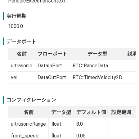
PeriodicExecutionContext
実行周期
1000.0
データポート
名前
フローポート
データ型
説明
ultrasonic
DataInPort
RTC::RangeData
vel
DataOutPort
RTC::TimedVelocity2D
コンフィグレーション
名前
データ型
デフォルト値
設定範囲
ultrasonicRange
float
8.0
front_speed
float
0.05