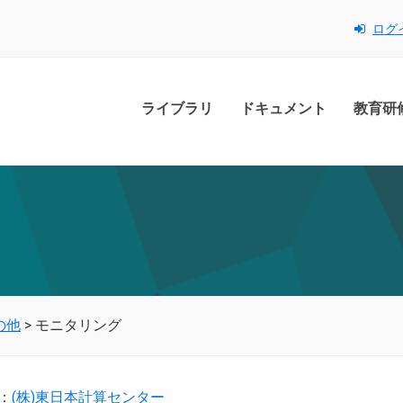
ログ
ライブラリ
ドキュメント
教育研
の他
>
モニタリング
：
(株)東日本計算センター