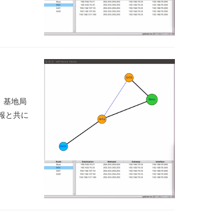
、基地局
報と共に