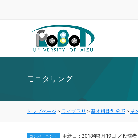
モニタリング
トップページ
>
ライブラリ
>
基本機能別分野
>
そ
更新日：
2018年3月19日
／投稿者
コンポーネント