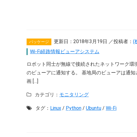
更新日：
2018年3月19日
／投稿者：
パッケージ
Wi-Fi経路情報ビューアシステム
ロボット同士が無線で接続されたネットワーク環
のビューアに通知する。 基地局のビューアは通
画 […]
カテゴリ：
モニタリング
タグ：
Linux
/
Python
/
Ubuntu
/
Wi-Fi