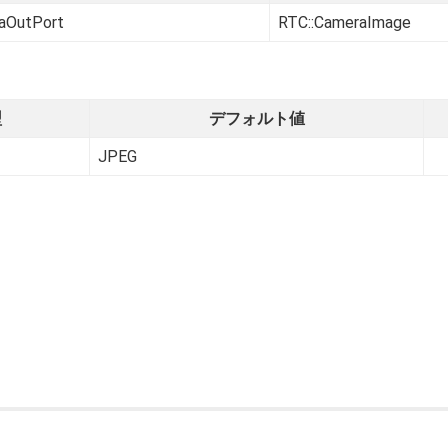
aOutPort
RTC::CameraImage
型
デフォルト値
JPEG