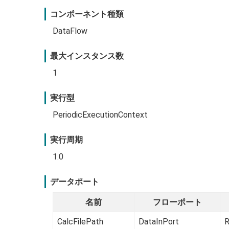
コンポーネント種類
DataFlow
最大インスタンス数
1
実行型
PeriodicExecutionContext
実行周期
1.0
データポート
名前
フローポート
CalcFilePath
DataInPort
R