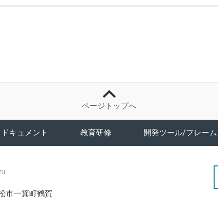
ページトップへ
ドキュメント
教育研修
開発ツール/フレーム
zu
津若松市一箕町鶴賀