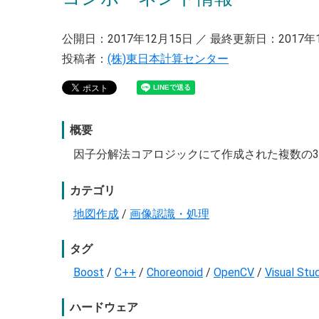
公開日：2017年12月15日 ／ 最終更新日：2017年
投稿者：
(株)東日本計算センター
概要
因子分解法コアロジックにて作成された複数の3
カテゴリ
地図作成
/
画像認識・処理
タグ
Boost
/
C++
/
Choreonoid
/
OpenCV
/
Visual Stu
ハードウェア