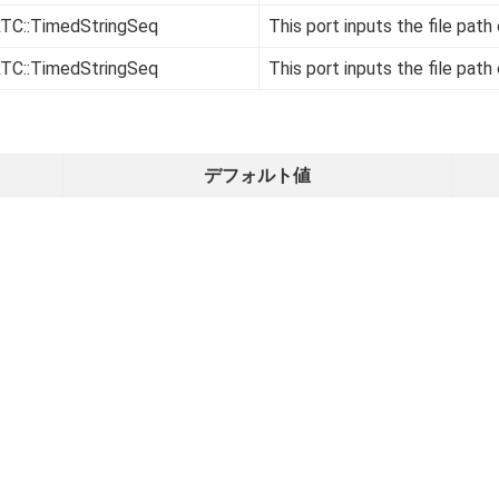
TC::TimedStringSeq
This port inputs the file path
TC::TimedStringSeq
This port inputs the file path
デフォルト値