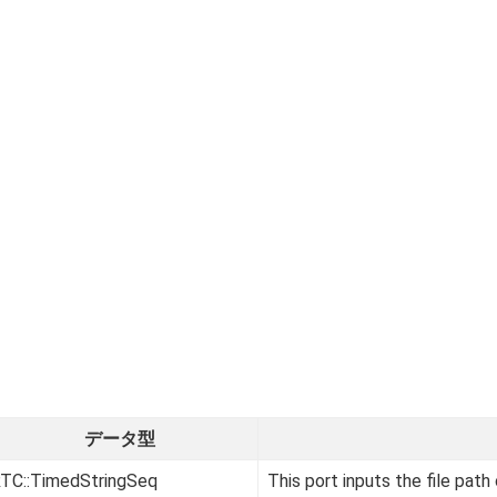
データ型
TC::TimedStringSeq
This port inputs the file path