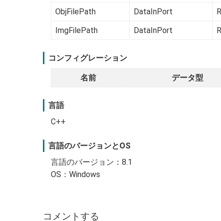
ObjFilePath
DataInPort
R
ImgFilePath
DataInPort
R
コンフィグレーション
名前
データ型
言語
C++
言語のバージョンとOS
言語のバージョン：8.1
OS：Windows
コメントする