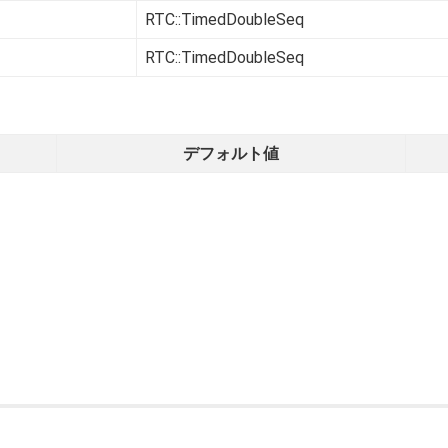
RTC::TimedDoubleSeq
RTC::TimedDoubleSeq
デフォルト値