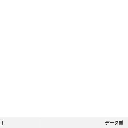
ート
データ型