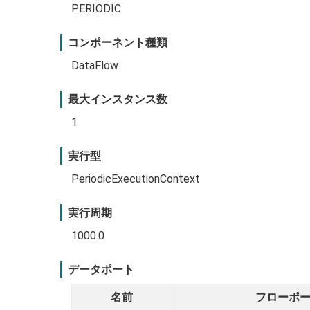
PERIODIC
コンポーネント種類
DataFlow
最大インスタンス数
1
実行型
PeriodicExecutionContext
実行周期
1000.0
データポート
名前
フローポ