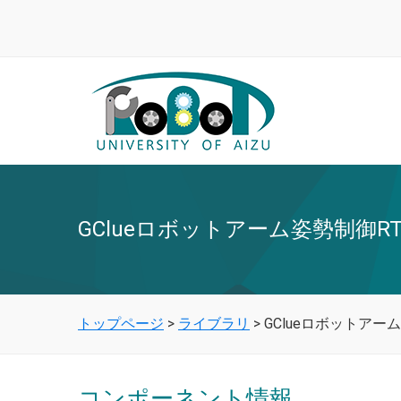
GClueロボットアーム姿勢制御RT
トップページ
>
ライブラリ
>
GClueロボットアー
コンポーネント情報