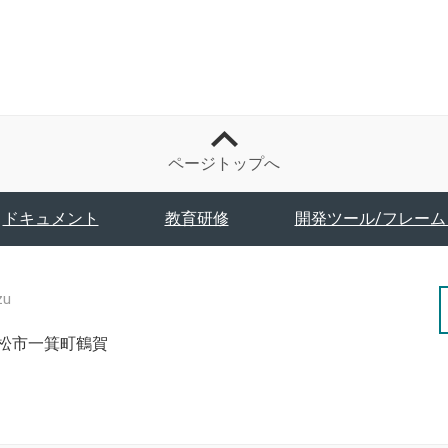
ページトップへ
ドキュメント
教育研修
開発ツール/フレーム
zu
津若松市一箕町鶴賀