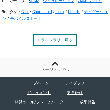
カテゴリ：
SLAM
/
シミュレーション
/
移動ロボット
タグ：
C++
/
Choreonoid
/
Linux
/
Ubuntu
/
ナビゲーショ
ン
/
モバイルロボット
ライブラリに戻る
ページトップへ
トップページ
ライブラリ
ドキュメント
教育研修
開発ツール/フレームワーク
成果報告