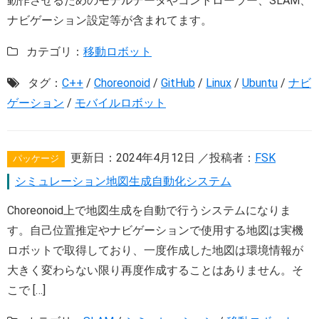
動作させるためのモデルデータやコントローラー、SLAM、
ナビゲーション設定等が含まれてます。
カテゴリ：
移動ロボット
タグ：
C++
/
Choreonoid
/
GitHub
/
Linux
/
Ubuntu
/
ナビ
ゲーション
/
モバイルロボット
更新日：
2024年4月12日
／投稿者：
FSK
パッケージ
シミュレーション地図生成自動化システム
Choreonoid上で地図生成を自動で行うシステムになりま
す。自己位置推定やナビゲーションで使用する地図は実機
ロボットで取得しており、一度作成した地図は環境情報が
大きく変わらない限り再度作成することはありません。そ
こで […]