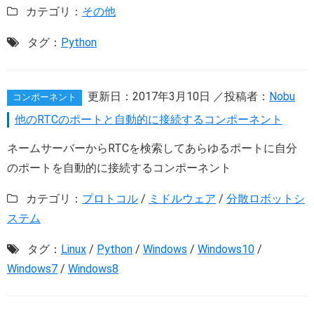
カテゴリ：
その他
タグ：
Python
更新日：
2017年3月10日
／投稿者：
Nobu
コンポーネント
他のRTCのポートと自動的に接続するコンポーネント
ネームサーバーからRTCを検索してあらゆるポートに自分
のポートを自動的に接続するコンポーネント
カテゴリ：
プロトコル
/
ミドルウェア
/
分散ロボットシ
ステム
タグ：
Linux
/
Python
/
Windows
/
Windows10
/
Windows7
/
Windows8