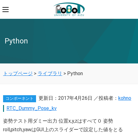
Python
トップページ
>
ライブラリ
>
Python
更新日：
2017年4月26日
／投稿者：
kohno
コンポーネント
RTC_Dummy_Pose_kv
姿勢テスト用ダミー出力 位置x,y,zはすべて０ 姿勢
roll,pitch,yawはGUI上のスライダーで設定した値をとる